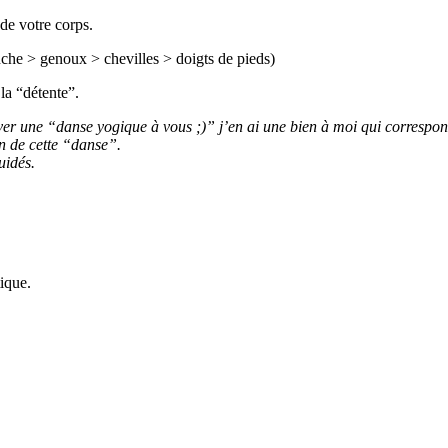
 de votre corps.
che > genoux > chevilles > doigts de pieds)
 la “détente”.
er une “danse yogique à vous ;)” j’en ai une bien à moi qui correspo
n de cette “danse”.
uidés.
ique.