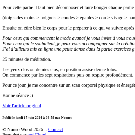
Pour cette partie il faut bien décomposer et faire bouger chaque partie
(doigts des mains > poignets > coudes > épaules > cou > visage > han
Ensuite on étire bien le corps pour le préparer à ce qui va suivre après
Pour ceux qui commencent le mode avancé je vous invite à vous trouv
Pour ceux qui le souhaitent, je peux vous accompagner sur la créatio
J’ai d’ailleurs mis en ligne une petite danse dans la partie exercices g
25 minutes de méditation.
Les yeux clos ou demies clos, en position assise demie lotus.
On commence par les sept respirations puis on respire profondément.
Pour ce jour, je me concentre sur un scan corporel physique et énergét
Bonne séance :)
Voir l'article original
Publié le
lundi 17 juin 2024 à 08:59
par Noonet
© Nanso Wood 2026 -
Contact
Propulsé par
podCloud